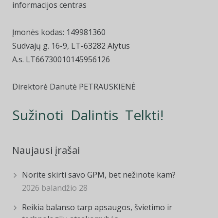
informacijos centras
Įmonės kodas: 149981360
Sudvajų g. 16-9, LT-63282 Alytus
A.s. LT66730010145956126
Direktorė Danutė PETRAUSKIENĖ
Sužinoti Dalintis Telkti!
Naujausi įrašai
Norite skirti savo GPM, bet nežinote kam?
2026 balandžio 28
Reikia balanso tarp apsaugos, švietimo ir