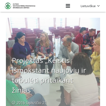
Lietuviškai
Pradinis
Apie mus
Projektai
Regiono NVO
Projektas „Keistis
Kontaktai
išmokstant naujovių ir
tobulėti pritaikant
žinias“
2016 lapkričio 21