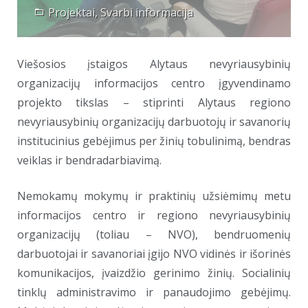
Projektai
,
Svarbi informacija
Viešosios įstaigos Alytaus nevyriausybinių
organizacijų informacijos centro įgyvendinamo
projekto tikslas – stiprinti Alytaus regiono
nevyriausybinių organizacijų darbuotojų ir savanorių
institucinius gebėjimus per žinių tobulinimą, bendras
veiklas ir bendradarbiavimą.
Nemokamų mokymų ir praktinių užsiėmimų metu
informacijos centro ir regiono nevyriausybinių
organizacijų (toliau – NVO), bendruomenių
darbuotojai ir savanoriai įgijo NVO vidinės ir išorinės
komunikacijos, įvaizdžio gerinimo žinių. Socialinių
tinklų administravimo ir panaudojimo gebėjimų.