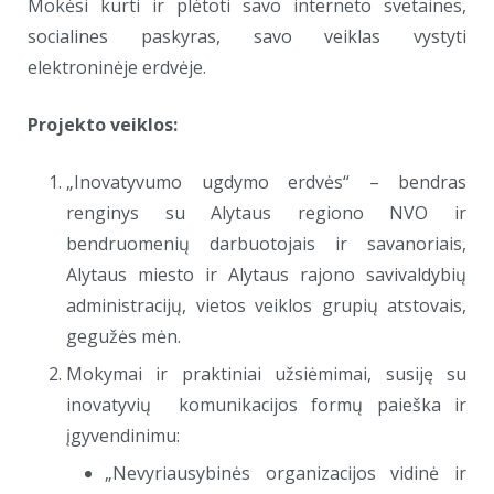
Mokėsi kurti ir plėtoti savo interneto svetaines,
socialines paskyras, savo veiklas vystyti
elektroninėje erdvėje.
Projekto veiklos:
„Inovatyvumo ugdymo erdvės“ – bendras
renginys su Alytaus regiono NVO ir
bendruomenių darbuotojais ir savanoriais,
Alytaus miesto ir Alytaus rajono savivaldybių
administracijų, vietos veiklos grupių atstovais,
gegužės mėn.
Mokymai ir praktiniai užsiėmimai, susiję su
inovatyvių komunikacijos formų paieška ir
įgyvendinimu:
„Nevyriausybinės organizacijos vidinė ir