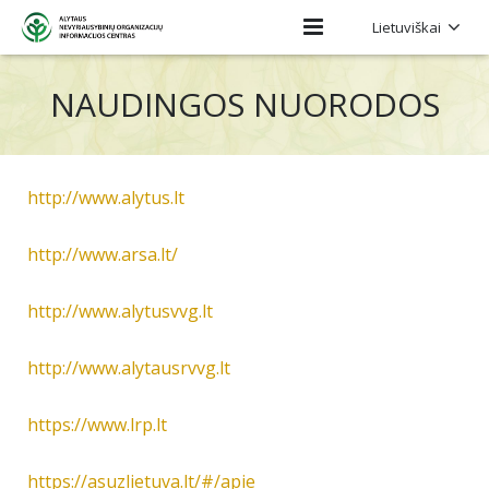
Lietuviškai
Pradinis
NAUDINGOS NUORODOS
Apie mus
Projektai
http://www.alytus.lt
Regiono NVO
http://www.arsa.lt/
Kontaktai
http://www.alytusvvg.lt
http://www.alytausrvvg.lt
https://www.lrp.lt
https://asuzlietuva.lt/#/apie