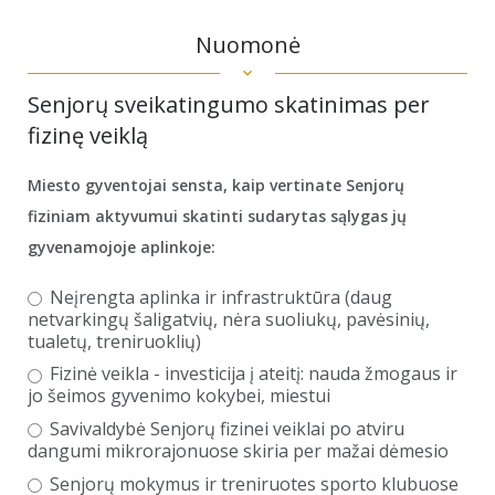
Nuomonė
Senjorų sveikatingumo skatinimas per
fizinę veiklą
Miesto gyventojai sensta, kaip vertinate Senjorų
fiziniam aktyvumui skatinti sudarytas sąlygas jų
gyvenamojoje aplinkoje:
Neįrengta aplinka ir infrastruktūra (daug
netvarkingų šaligatvių, nėra suoliukų, pavėsinių,
tualetų, treniruoklių)
Fizinė veikla - investicija į ateitį: nauda žmogaus ir
jo šeimos gyvenimo kokybei, miestui
Savivaldybė Senjorų fizinei veiklai po atviru
dangumi mikrorajonuose skiria per mažai dėmesio
Senjorų mokymus ir treniruotes sporto klubuose