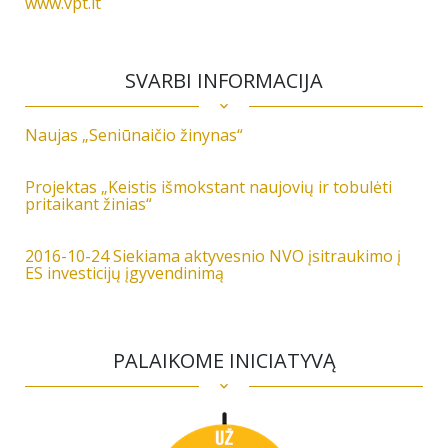
www.vpt.lt
SVARBI INFORMACIJA
Naujas „Seniūnaičio žinynas“
Projektas „Keistis išmokstant naujovių ir tobulėti
pritaikant žinias“
2016-10-24 Siekiama aktyvesnio NVO įsitraukimo į
ES investicijų įgyvendinimą
PALAIKOME INICIATYVĄ