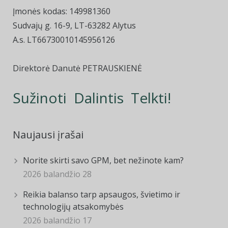
Įmonės kodas: 149981360
Sudvajų g. 16-9, LT-63282 Alytus
A.s. LT66730010145956126
Direktorė Danutė PETRAUSKIENĖ
Sužinoti Dalintis Telkti!
Naujausi įrašai
Norite skirti savo GPM, bet nežinote kam?
2026 balandžio 28
Reikia balanso tarp apsaugos, švietimo ir
technologijų atsakomybės
2026 balandžio 17