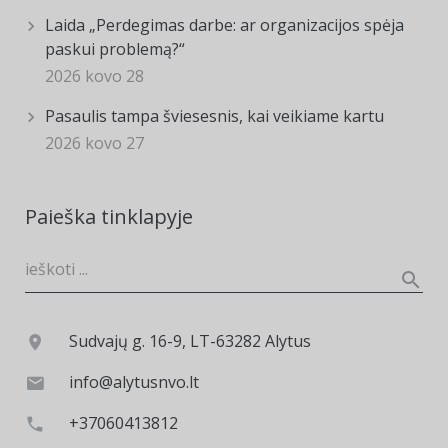
Laida „Perdegimas darbe: ar organizacijos spėja
paskui problemą?“
2026 kovo 28
Pasaulis tampa šviesesnis, kai veikiame kartu
2026 kovo 27
Paieška tinklapyje
Sudvajų g. 16-9, LT-63282 Alytus
info@alytusnvo.lt
+37060413812