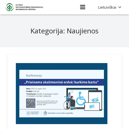
Lietuviškai
Pradinis
Kategorija: Naujienos
Apie mus
Projektai
Regiono NVO
Kontaktai