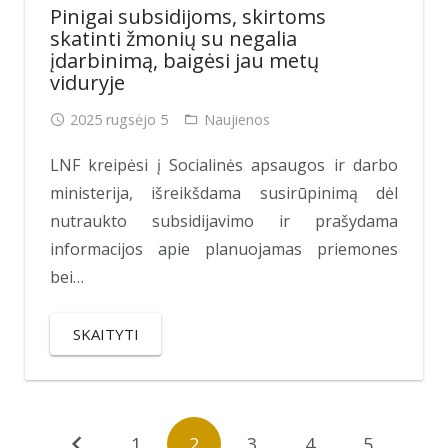
Pinigai subsidijoms, skirtoms
skatinti žmonių su negalia
įdarbinimą, baigėsi jau metų
viduryje
2025 rugsėjo 5
Naujienos
LNF kreipėsi į Socialinės apsaugos ir darbo
ministerija, išreikšdama susirūpinimą dėl
nutraukto subsidijavimo ir prašydama
informacijos apie planuojamas priemones
bei…
SKAITYTI
1
2
3
4
5