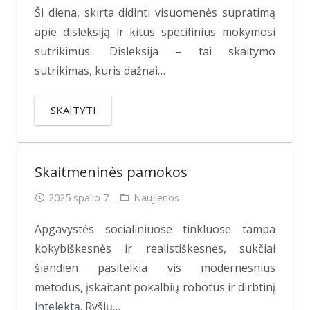
Ši diena, skirta didinti visuomenės supratimą
apie disleksiją ir kitus specifinius mokymosi
sutrikimus. Disleksija – tai skaitymo
sutrikimas, kuris dažnai…
SKAITYTI
Skaitmeninės pamokos
2025 spalio 7
Naujienos
Apgavystės socialiniuose tinkluose tampa
kokybiškesnės ir realistiškesnės, sukčiai
šiandien pasitelkia vis modernesnius
metodus, įskaitant pokalbių robotus ir dirbtinį
intelektą. Ryšių…