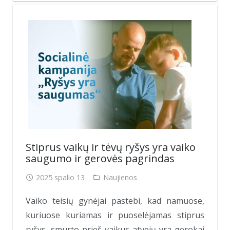
Stiprus vaikų ir tėvų ryšys yra vaiko
saugumo ir gerovės pagrindas
2025 spalio 13
Naujienos
Vaiko teisių gynėjai pastebi, kad namuose,
kuriuose kuriamas ir puoselėjamas stiprus
ryšys, smurto prieš vaikus atvejų yra gerokai