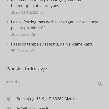
technologijų atsakomybės
2026 balandžio 17
Laida „Perdegimas darbe: ar organizacijos spėja
paskui problemą?“
2026 kovo 28
Pasaulis tampa šviesesnis, kai veikiame kartu
2026 kovo 27
Paieška tinklapyje
Sudvajų g. 16-9, LT-63282 Alytus
info@alytusnvo.lt