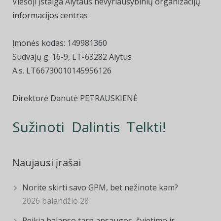
Viešoji įstaiga Alytaus nevyriausybinių organizacijų
informacijos centras
Įmonės kodas: 149981360
Sudvajų g. 16-9, LT-63282 Alytus
A.s. LT66730010145956126
Direktorė Danutė PETRAUSKIENĖ
Sužinoti Dalintis Telkti!
Naujausi įrašai
Norite skirti savo GPM, bet nežinote kam?
2026 balandžio 28
Reikia balanso tarp apsaugos, švietimo ir