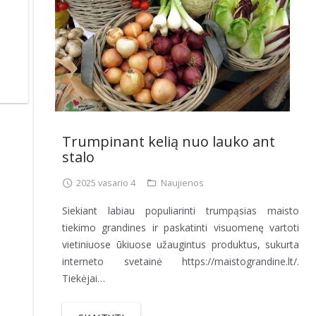
Trumpinant kelią nuo lauko ant
stalo
2025 vasario 4
Naujienos
Siekiant labiau populiarinti trumpąsias maisto
tiekimo grandines ir paskatinti visuomenę vartoti
vietiniuose ūkiuose užaugintus produktus, sukurta
interneto svetainė https://maistograndine.lt/.
Tiekėjai…