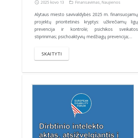
2025 kovo 13
Finansavimas
,
Naujienos
Alytaus miesto savivaldybės 2025 m. finansuojamų
projektų prioritetinės kryptys: užkrečiamų ligų
prevencija ir kontrolė; psichikos sveikatos
stiprinimas; psichoaktyvių medžiagų prevencija;…
SKAITYTI