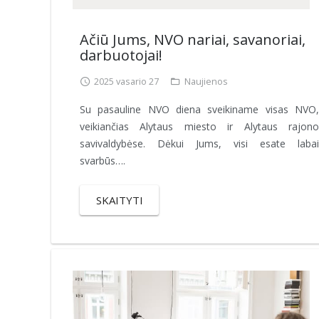
Ačiū Jums, NVO nariai, savanoriai,
darbuotojai!
2025 vasario 27
Naujienos
Su pasauline NVO diena sveikiname visas NVO,
veikiančias Alytaus miesto ir Alytaus rajono
savivaldybėse. Dėkui Jums, visi esate labai
svarbūs….
SKAITYTI