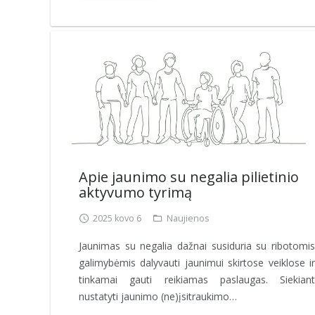
Apie jaunimo su negalia pilietinio
aktyvumo tyrimą
2025 kovo 6
Naujienos
Jaunimas su negalia dažnai susiduria su ribotomis
galimybėmis dalyvauti jaunimui skirtose veiklose ir
tinkamai gauti reikiamas paslaugas. Siekiant
nustatyti jaunimo (ne)įsitraukimo…