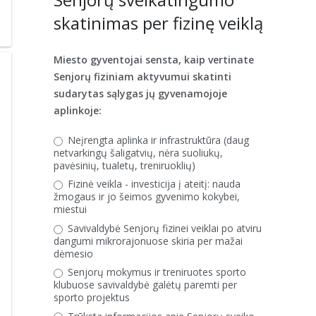
skatinimas per fizinę veiklą
Miesto gyventojai sensta, kaip vertinate
Senjorų fiziniam aktyvumui skatinti
sudarytas sąlygas jų gyvenamojoje
aplinkoje:
Neįrengta aplinka ir infrastruktūra (daug
netvarkingų šaligatvių, nėra suoliukų,
pavėsinių, tualetų, treniruoklių)
Fizinė veikla - investicija į ateitį: nauda
žmogaus ir jo šeimos gyvenimo kokybei,
miestui
Savivaldybė Senjorų fizinei veiklai po atviru
dangumi mikrorajonuose skiria per mažai
dėmesio
Senjorų mokymus ir treniruotes sporto
klubuose savivaldybė galėtų paremti per
sporto projektus