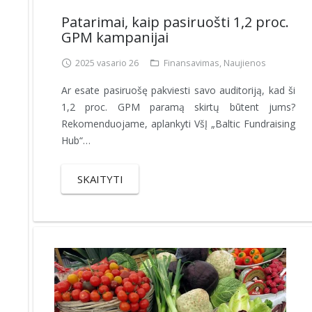
Patarimai, kaip pasiruošti 1,2 proc.
GPM kampanijai
2025 vasario 26
Finansavimas
,
Naujienos
Ar esate pasiruošę pakviesti savo auditoriją, kad ši
1,2 proc. GPM paramą skirtų būtent jums?
Rekomenduojame, aplankyti VšĮ „Baltic Fundraising
Hub“…
SKAITYTI