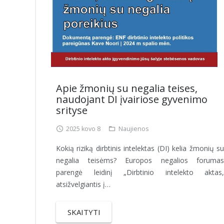
Apie žmonių su negalia teises,
naudojant DI įvairiose gyvenimo
srityse
2025 kovo 8
Naujienos
Kokią riziką dirbtinis intelektas (DI) kelia žmonių su
negalia teisėms? Europos negalios forumas
parengė leidinį „Dirbtinio intelekto aktas,
atsižvelgiantis į…
SKAITYTI