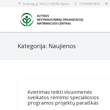
Sudvajų g. 16-9, LT-63282 Alytus
+37060413812
Kategorija: Naujienos
Kvietimas teikti visuomenės
sveikatos rėmimo specialiosios
programos projektų paraiškas