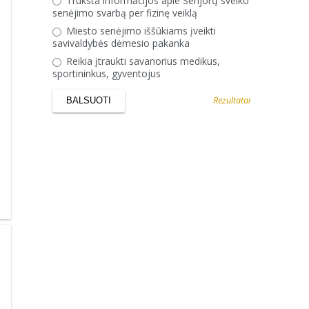
Trūksta informacijos apie Senjorų sveiko
senėjimo svarbą per fizinę veiklą
Miesto senėjimo iššūkiams įveikti
savivaldybės dėmesio pakanka
Reikia įtraukti savanorius medikus,
sportininkus, gyventojus
Rezultatai