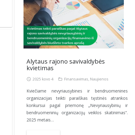
Alytaus rajono savivaldybės
kvietimas
2025 kovo 4
Finansavimas
,
Naujienos
Kviečiame nevyriausybines ir bendruomenines
organizacijas teikti paraiškas tęstinės atrankos
konkursui pagal priemonę „Nevyriausybinių ir
bendruomeninių organizacijų veiklos skatinimas“.
2025 metais…